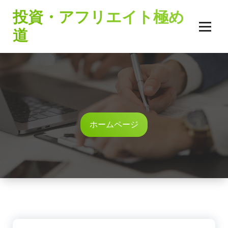
コ
投資・アフリエイト極め
ン
テ
道
ン
ツ
へ
ス
キ
ッ
プ
ホームページ